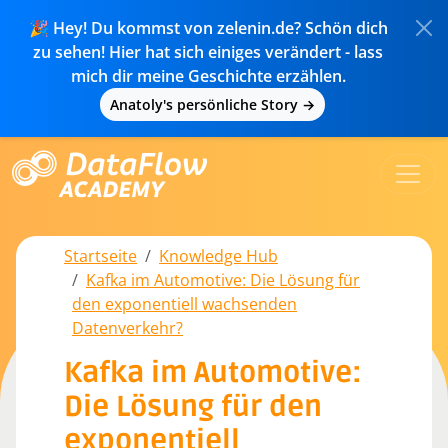
🎉 Hey! Du kommst von zelenin.de? Schön dich
zu sehen! Hier hat sich einiges verändert - lass
mich dir meine Geschichte erzählen.
Anatoly's persönliche Story →
Startseite
Knowledge Hub
Kafka im Automotive: Die Lösung für
den exponentiell wachsenden
Datenverkehr?
Kafka im Automotive:
Die Lösung für den
exponentiell