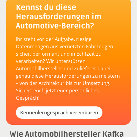
Kennst du diese
Herausforderungen im
Automotive-Bereich?
Ihr steht vor der Aufgabe, riesige
Datenmengen aus vernetzten Fahrzeugen
sicher, performant und in Echtzeit zu
verarbeiten? Wir unterstützen
Automobilhersteller und Zulieferer dabei,
genau diese Herausforderungen zu meistern
– von der Architektur bis zur Umsetzung.
Sichert euch jetzt euer persönliches
Gespräch!
Kennenlerngespräch vereinbaren
Wie Automobilhersteller Kafka