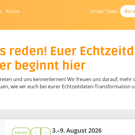
b
Kurse
Unser Team
Bera
s reden! Euer Echtzeitd
r beginnt hier
 treten und uns kennenlernen! Wir freuen uns darauf, mehr 
uen, wie wir euch bei eurer Echtzeitdaten-Transformation 
3.–9. August 2026
Heute