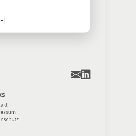
ks
akt
ressum
enschutz