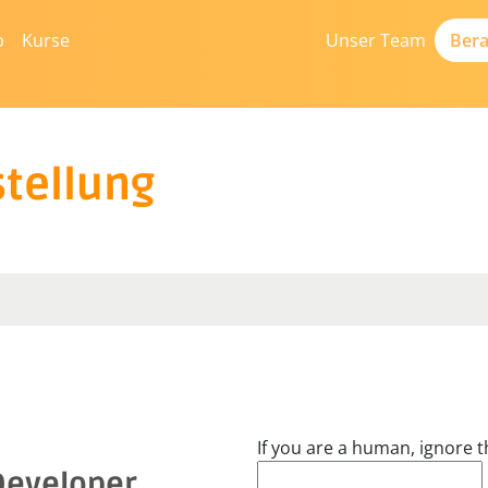
b
Kurse
Unser Team
Bera
tellung
If you are a human, ignore th
Developer