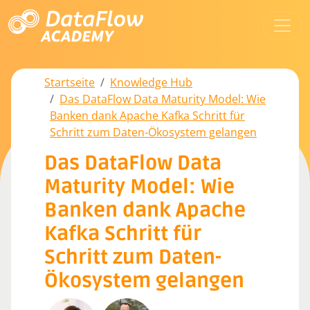
Startseite
Knowledge Hub
Das DataFlow Data Maturity Model: Wie
Banken dank Apache Kafka Schritt für
Schritt zum Daten-Ökosystem gelangen
Das DataFlow Data
Maturity Model: Wie
Banken dank Apache
Kafka Schritt für
Schritt zum Daten-
Ökosystem gelangen